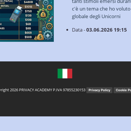
tanti stimoli emersi durant
c'è un tema che ho voluto
globale degli Unicorni
Data -
03.06.2026 19:15
right 2026 PRIVACY ACADEMY P.IVA 97855230153
Privacy Policy
Cookie Po