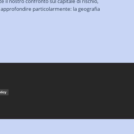
e il nostro confronto sul capitale di rischio,
 approfondire particolarmente: la geografia
licy